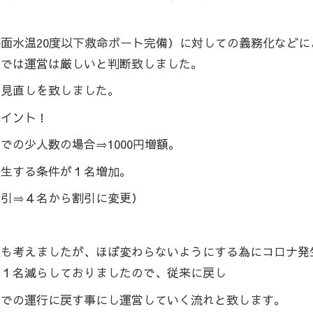
面水温20度以下救命ボート完備）に対しての義務化などに
金では運営は厳しいと判断致しました。
の見直しを致しました。
ポイント！
での少人数の場合⇒1000円増額。
発生する条件が１名増加。
割引⇒４名から割引に変更）
。
額も考えましたが、ほぼ変わらないようにする為にコロナ発
を１名減らしておりましたので、従来に戻し
までの運行に戻す事にし運営していく流れと致します。