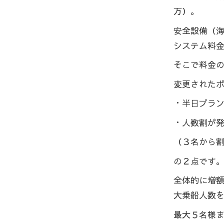
万）。
安全設備（海
システム料
そこで料金
変更された
・半日プラン
・人数割が
（３名から
の２点です
全体的に増
大乗船人数
最大５名様